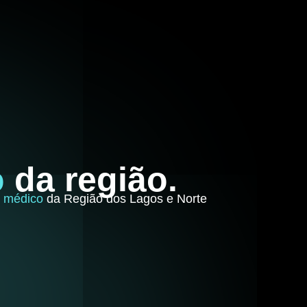
o
da região.
g médico
da Região dos Lagos e Norte